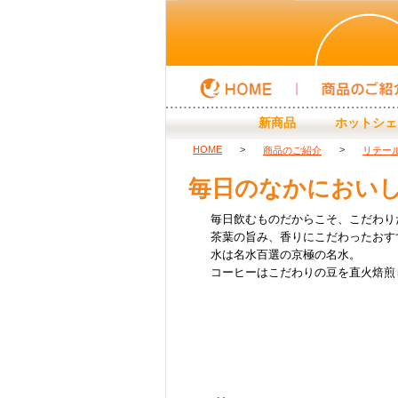
HOME
商品のご紹介
新商品
ホットシェ
HOME
>
>
商品のご紹介
リテー
毎日のなかにおい
毎日飲むものだからこそ、こだわり
茶葉の旨み、香りにこだわったおす
水は名水百選の京極の名水。
コーヒーはこだわりの豆を直火焙煎