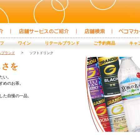
店頭サービスのご紹介
店舗検索
クラブカード
フ
ワイン
リテールブランド
ご予約商品
キャ
>
ルブランド
ソフトドリンク
しさを
たい。
すめのお茶。
した自慢の一品。