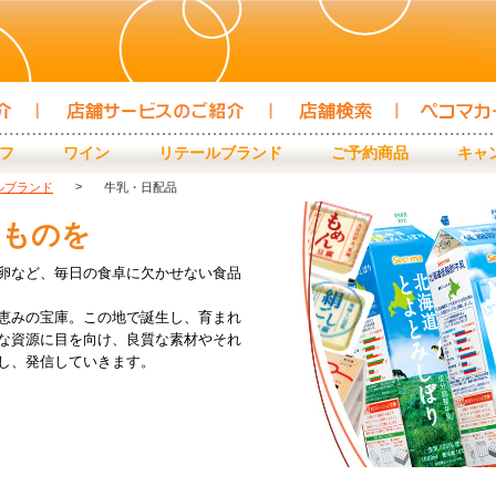
店頭サービスのご紹介
店舗検索
クラブカード
フ
ワイン
リテールブランド
ご予約商品
キャ
>
ルブランド
牛乳・日配品
なものを
卵など、毎日の食卓に欠かせない食品
恵みの宝庫。この地で誕生し、育まれ
な資源に目を向け、良質な素材やそれ
し、発信していきます。