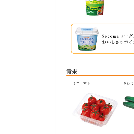
青果
ミニトマト
きゅう