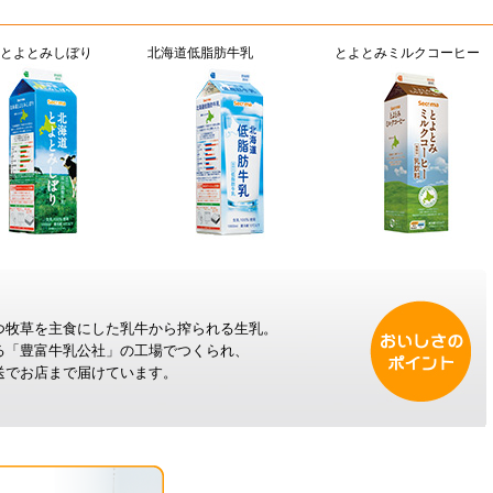
とよとみしぼり
北海道低脂肪牛乳
とよとみミルクコーヒー
つ牧草を主食にした乳牛から搾られる生乳。
る「豊富牛乳公社」の工場でつくられ、
送でお店まで届けています。